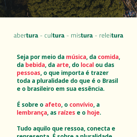
Seja por meio da
música
, da
comida
,
da
bebida
, da
arte
, do
local
ou das
pessoas
, o que importa é trazer
toda a pluralidade do que é o Brasil
e o brasileiro em sua essência.
É sobre o
afeto
, o
convívio
, a
lembrança
, as
raízes
e o
hoje
.
Tudo aquilo que ressoa, conecta e
representa. É sobre a pluralidade