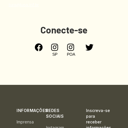
tura@lupa.inf.br
Conecte-se




SP
POA
INFORMAÇÕES
REDES
Inscreva-se
SOCIAIS
para
Imprensa
receber
Instagram
informações