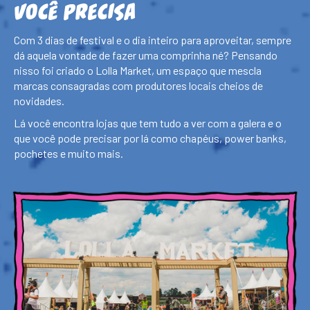
você precisa
Com 3 dias de festival e o dia inteiro para aproveitar, sempre
dá aquela vontade de fazer uma comprinha né? Pensando
nisso foi criado o Lolla Market, um espaço que mescla
marcas consagradas com produtores locais cheios de
novidades.
Lá você encontra lojas que tem tudo a ver com a galera e o
que você pode precisar por lá como chapéus, power banks,
pochetes e muito mais.